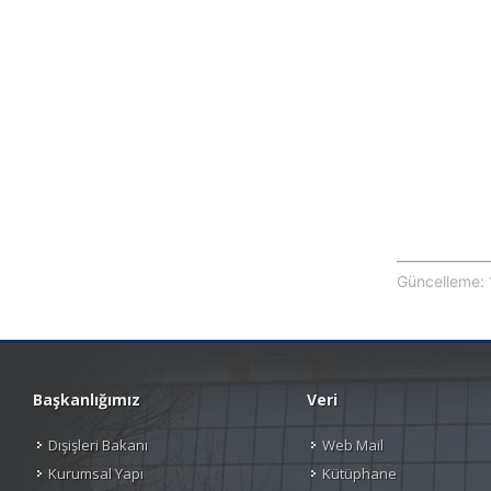
Güncelleme: 
Başkanlığımız
Veri
Dışişleri Bakanı
Web Mail
Kurumsal Yapı
Kütüphane