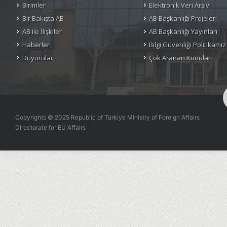
Birimler
Elektronik Veri Arşivi
Bir Bakışta AB
AB Başkanlığı Projeleri
AB ile İlişkiler
AB Başkanlığı Yayınları
Haberler
Bilgi Güvenliği Politikamız
Duyurular
Çok Aranan Konular
Copyrights © 2025 Republic of Türkiye Ministry of Foreign Affairs
Directorate for EU Affairs