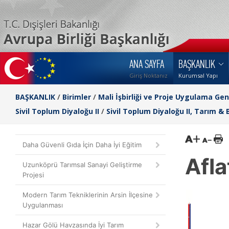
ANA SAYFA
BAŞKANLIK
Giriş Noktanız
Kurumsal Yapı
BAŞKANLIK
/
Birimler
/
Mali İşbirliği ve Proje Uygulama Ge
Sivil Toplum Diyaloğu II
/
Sivil Toplum Diyaloğu II, Tarım & B
Daha Güvenli Gıda İçin Daha İyi Eğitim
Afla
Uzunköprü Tarımsal Sanayi Geliştirme
Projesi
Modern Tarım Tekniklerinin Arsin İlçesine
Uygulanması
Hazar Gölü Havzasında İyi Tarım