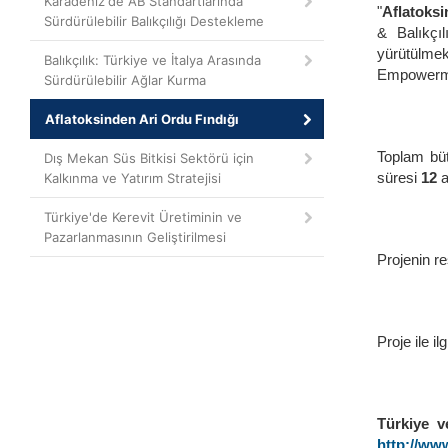
Karadeniz'de AB Standartlarında
"
Aflatoks
Sürdürülebilir Balıkçılığı Destekleme
& Balıkçı
yürütülmek
Balıkçılık: Türkiye ve İtalya Arasında
Empowermen
Sürdürülebilir Ağlar Kurma
Aflatoksinden Ari Ordu Fındığı
Toplam bü
Dış Mekan Süs Bitkisi Sektörü için
süresi
12
a
Kalkınma ve Yatırım Stratejisi
Türkiye'de Kerevit Üretiminin ve
Pazarlanmasının Geliştirilmesi
Projenin re
Proje ile ilg
Türkiye v
http://www