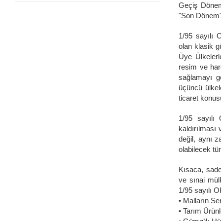
Geçiş Dönemi
"Son Dönem"e 
1/95 sayılı 
olan klasik g
Üye Ülkelerle
resim ve harç
sağlamayı gö
üçüncü ülkel
ticaret konu
1/95 sayılı 
kaldırılması
değil, aynı 
olabilecek t
Kısaca, sadec
ve sınai mül
1/95 sayılı O
• Malların Se
• Tarım Ürünl