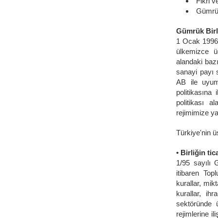
Fikri v
Gümrü
Gümrük Birl
1 Ocak 1996'd
ülkemizce ü
alandaki bazı
sanayi payı s
AB ile uyuml
politikasına
politikası a
rejimimize ya
Türkiye'nin ü
• Birliğin t
1/95 sayılı 
itibaren Topl
kurallar, mik
kurallar, ih
sektöründe ü
rejimlerine i