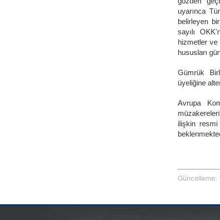
gözden geçir
uyarınca Tür
belirleyen b
sayılı OKK'n
hizmetler ve k
hususları gü
Gümrük Birl
üyeliğine alt
Avrupa Komi
müzakereleri
ilişkin res
beklenmekted
Güncelleme: 