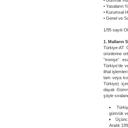
• Gümrük Hü
• Yasaların Y
• Kurumsal 
• Genel ve 
1/95 sayılı O
1. Malların 
Türkiye-AT G
ürünlerine or
"menşe" esa
Türkiye'de ve
ithal işlemle
tam veya kıs
Türkiye) içe
dayalı Gümrü
şöyle sıralan
Türki
gümrük verg
Üçüncü
Aralık 19