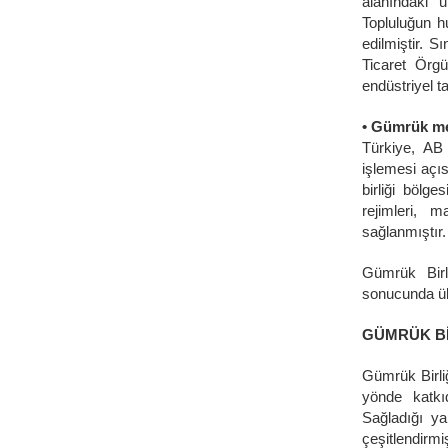
alanındaki u
Topluluğun h
edilmiştir. 
Ticaret Örg
endüstriyel t
• Gümrük m
Türkiye, AB
işlemesi açı
birliği bölg
rejimleri, 
sağlanmıştır.
Gümrük Birl
sonucunda ül
GÜMRÜK Bİ
Gümrük Birliğ
yönde katkı
Sağladığı ya
çeşitlendirm