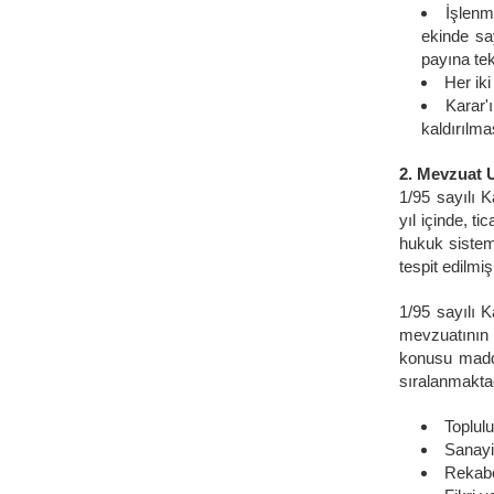
İşlenmi
ekinde sa
payına te
Her iki
Karar'ı
kaldırılm
2. Mevzuat 
1/95 sayılı K
yıl içinde, t
hukuk sistem
tespit edilmi
1/95 sayılı K
mevzuatının 
konusu madden
sıralanmakta
Toplulu
Sanayi 
Rekabet