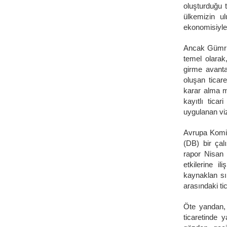
oluşturduğu 
ülkemizin u
ekonomisiyle
Ancak Gümrük
temel olarak
girme avanta
oluşan ticar
karar alma m
kayıtlı tica
uygulanan vi
Avrupa Komis
(DB) bir çal
rapor Nisan 
etkilerine i
kaynaklan sı
arasındaki ti
Öte yandan, 
ticaretinde 