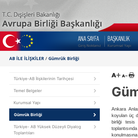
ANA SAYFA
BAŞKANLIK
Giriş Noktanız
Kurumsal Yapı
AB İLE İLİŞKİLER
/
Gümrük Birliği
G
Türkiye-AB İlişkilerinin Tarihçesi
Gümr
Temel Belgeler
Kurumsal Yapı
Ankara Anla
Gümrük Birliği
koyulan üç d
birliği tesi
Türkiye- AB Yüksek Düzeyli Diyalog
toplantısınd
Toplantıları
konulmasına 