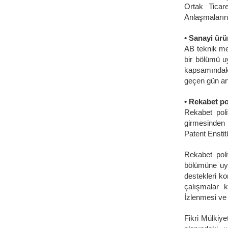
Ortak Ticare
Anlaşmaların
• Sanayi ürün
AB teknik me
bir bölümü uy
kapsamındaki
geçen gün ar
• Rekabet po
Rekabet poli
girmesinden
Patent Ensti
Rekabet poli
bölümüne uyu
destekleri ko
çalışmalar 
İzlenmesi ve
Fikri Mülkiy