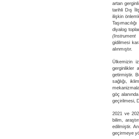
artan gergin
tarihli Dış İ
ilişkin önle
Taşımacılığı
diyalog topla
(Instrumen
gidilmesi kar
alınmıştır.
Ülkemizin iz
gerginlikler
getirmiştir.
sağlığı, ikl
mekanizmalar
göç alanında 
geçirilmesi, 
2021 ve 2022
bilim, araşt
edilmiştir. 
geçirmeye yö