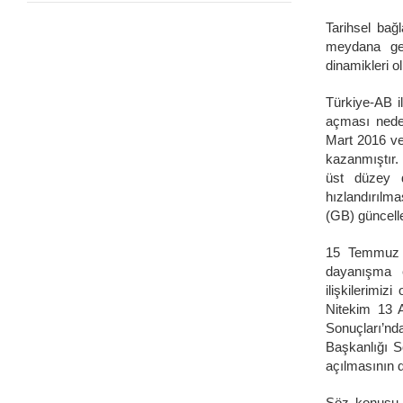
Tarihsel bağ
meydana gel
dinamikleri 
Türkiye-AB il
açması neden
Mart 2016 ve 
kazanmıştır.
üst düzey d
hızlandırılma
(GB) güncelle
15 Temmuz 20
dayanışma e
ilişkilerimi
Nitekim 13 
Sonuçları’n
Başkanlığı S
açılmasının d
Söz konusu d