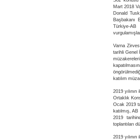
Mart 2018 Va
Donald Tusk
Başbakanı Bo
Türkiye-AB 
vurgulamışlar
Varna Zirves
tarihli Gene
müzakereler
kapatılması
öngörülmediğ
katılım müza
2019 yılının 
Ortaklık Kons
Ocak 2019 ta
katılmış, AB
2019 tarihi
toplantıları d
2019 yılının 