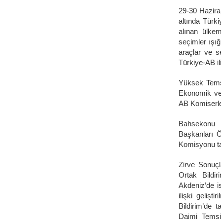
29-30 Haziran
altında Türki
alınan ülkemi
seçimler ışı
araçlar ve s
Türkiye-AB il
Yüksek Temsi
Ekonomik ve 
AB Komiserler
Bahsekonu B
Başkanları Ö
Komisyonu tar
Zirve Sonuçla
Ortak Bildir
Akdeniz’de is
ilişki gelişt
Bildirim’de t
Daimi Temsil