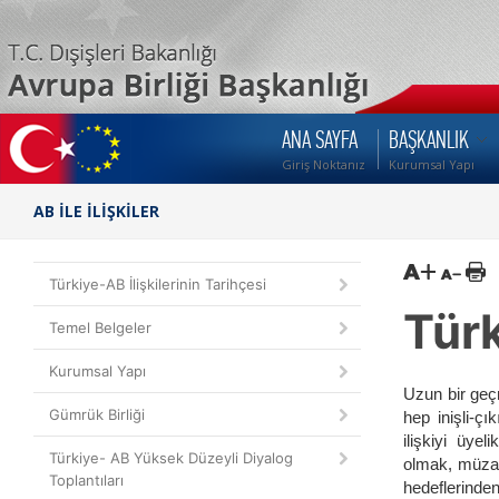
ANA SAYFA
BAŞKANLIK
Giriş Noktanız
Kurumsal Yapı
AB İLE İLİŞKİLER
Türkiye-AB İlişkilerinin Tarihçesi
Türk
Temel Belgeler
Kurumsal Yapı
Uzun bir geçm
Gümrük Birliği
hep inişli-ç
ilişkiyi üye
Türkiye- AB Yüksek Düzeyli Diyalog
olmak, müzak
Toplantıları
hedeflerinde