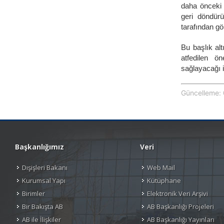
daha önceki 
geri döndürü
tarafından göre
Bu başlık alt
atfedilen ön
sağlayacağı i
Güncelleme: 
Başkanlığımız
Veri
Dışişleri Bakanı
Web Mail
Kurumsal Yapı
Kütüphane
Birimler
Elektronik Veri Arşivi
Bir Bakışta AB
AB Başkanlığı Projeleri
AB ile İlişkiler
AB Başkanlığı Yayınları