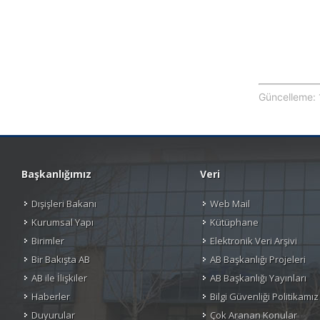
Güncelleme: 
Başkanlığımız
Veri
Dışişleri Bakanı
Web Mail
Kurumsal Yapı
Kütüphane
Birimler
Elektronik Veri Arşivi
Bir Bakışta AB
AB Başkanlığı Projeleri
AB ile İlişkiler
AB Başkanlığı Yayınları
Haberler
Bilgi Güvenliği Politikamız
Duyurular
Çok Aranan Konular