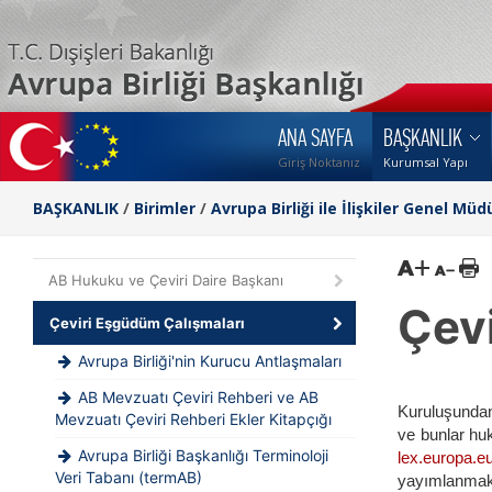
ANA SAYFA
BAŞKANLIK
Giriş Noktanız
Kurumsal Yapı
BAŞKANLIK
/
Birimler
/
Avrupa Birliği ile İlişkiler Genel Müd
AB Hukuku ve Çeviri Daire Başkanı
Çev
Çeviri Eşgüdüm Çalışmaları
Avrupa Birliği'nin Kurucu Antlaşmaları
AB Mevzuatı Çeviri Rehberi ve AB
Kuruluşundan 
Mevzuatı Çeviri Rehberi Ekler Kitapçığı
ve bunlar hu
Avrupa Birliği Başkanlığı Terminoloji
lex.europa.e
Veri Tabanı (termAB)
yayımlanmakta