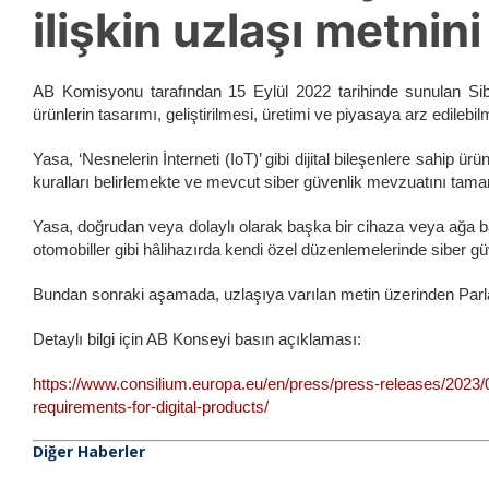
ilişkin uzlaşı metnini
AB Komisyonu tarafından 15 Eylül 2022 tarihinde sunulan Sibe
ürünlerin tasarımı, geliştirilmesi, üretimi ve piyasaya arz edilebi
Yasa, ‘Nesnelerin İnterneti (IoT)’ gibi dijital bileşenlere sahip 
kuralları belirlemekte ve mevcut siber güvenlik mevzuatını ta
Yasa, doğrudan veya dolaylı olarak başka bir cihaza veya ağa bağ
otomobiller gibi hâlihazırda kendi özel düzenlemelerinde siber güv
Bundan sonraki aşamada, uzlaşıya varılan metin üzerinden Par
Detaylı bilgi için AB Konseyi basın açıklaması:
https://www.consilium.europa.eu/en/press/press-releases/2023/
requirements-for-digital-products/
Diğer Haberler