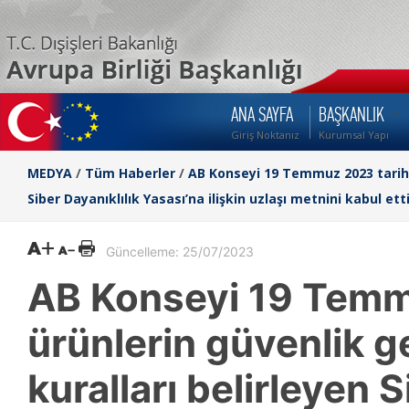
ANA SAYFA
BAŞKANLIK
Giriş Noktanız
Kurumsal Yapı
MEDYA
/
Tüm Haberler
/
AB Konseyi 19 Temmuz 2023 tarihind
Siber Dayanıklılık Yasası’na ilişkin uzlaşı metnini kabul ett
Güncelleme: 25/07/2023
AB Konseyi 19 Temmu
ürünlerin güvenlik ge
kuralları belirleyen 