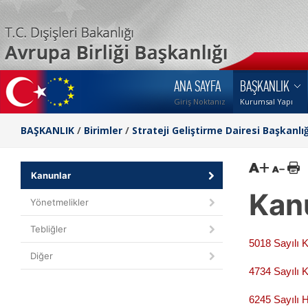
ANA SAYFA
BAŞKANLIK
Giriş Noktanız
Kurumsal Yapı
BAŞKANLIK
/
Birimler
/
Strateji Geliştirme Dairesi Başkanlığ
Kanunlar
Kan
Yönetmelikler
Tebliğler
5018 Sayılı 
Diğer
4734 Sayılı 
6245 Sayılı 