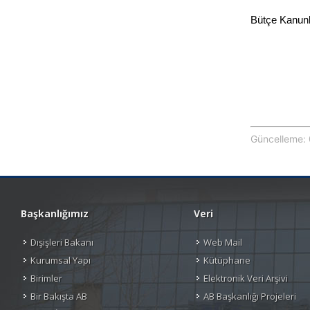
Bütçe Kanunla
Güncelleme: 
Başkanlığımız
Veri
Dışişleri Bakanı
Web Mail
Kurumsal Yapı
Kütüphane
Birimler
Elektronik Veri Arşivi
Bir Bakışta AB
AB Başkanlığı Projeleri