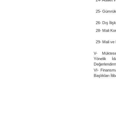
25- Gümrük 
26- Dış İlişk
28- Mali Kon
29- Mali ve
V- Müktese
Yönelik İd
Değerlendir
VI- Finansma
Başlıkları İtib