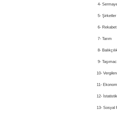
4- Sermayen
5- Şirketle
6- Rekabet P
7- Tarım
8- Balıkçılı
9- Taşımacıl
10- Vergile
11- Ekonomik
12- İstatisti
13- Sosyal P