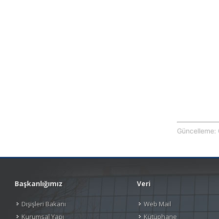
Güncelleme: 
Başkanlığımız
Veri
Dışişleri Bakanı
Web Mail
Kurumsal Yapı
Kütüphane