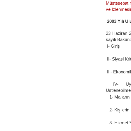
Müstesebatın
ve İzlenmesi
2003 Yılı U
23 Haziran 2
sayılı Bakanl
I- Giriş
II- Siyasi Kri
III- Ekonomik
IV- Üyeli
Üstlenebilme
1- Malların 
2- Kişilerin
3- Hizmet S