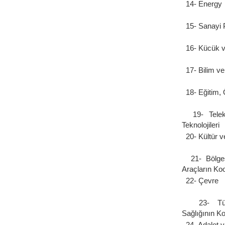
14- Energy
15- Sanayi Po
16- Kücük ve
17- Bilim ve
18- Eğitim, 
19- Teleko
Teknolojileri
20- Kültür ve
21- Bölgese
Araçların Ko
22- Çevre
23- Tüket
Sağlığının K
24- Adalet ve