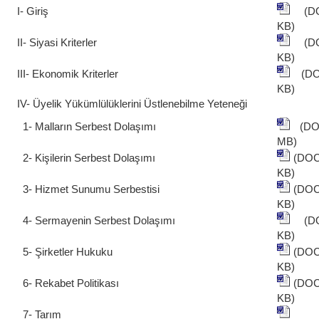
I- Giriş
(DO
KB)
II- Siyasi Kriterler
(D
KB)
III- Ekonomik Kriterler
(DO
KB)
IV- Üyelik Yükümlülüklerini Üstlenebilme Yeteneği
1- Malların Serbest Dolaşımı
(DO
MB)
2- Kişilerin Serbest Dolaşımı
(DO
KB)
3- Hizmet Sunumu Serbestisi
(DO
KB)
4- Sermayenin Serbest Dolaşımı
(DO
KB)
5- Şirketler Hukuku
(DO
KB)
6- Rekabet Politikası
(DO
KB)
7- Tarım