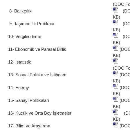
(DOC Fo
8- Balıkçılık
(DO
KB)
9- Taşımacılık Politikası
(DO
KB)
10- Vergilendirme
(DO
KB)
11- Ekonomik ve Parasal Birlik
(DO
KB)
12- İstatistik
(DOC Fo
13- Sosyal Politika ve İstihdam
(DO
KB)
14- Energy
(DOC
KB)
15- Sanayi Politikaları
(DO
KB)
16- Kücük ve Orta Boy İşletmeler
(D
KB)
17- Bilim ve Araştırma
(DO