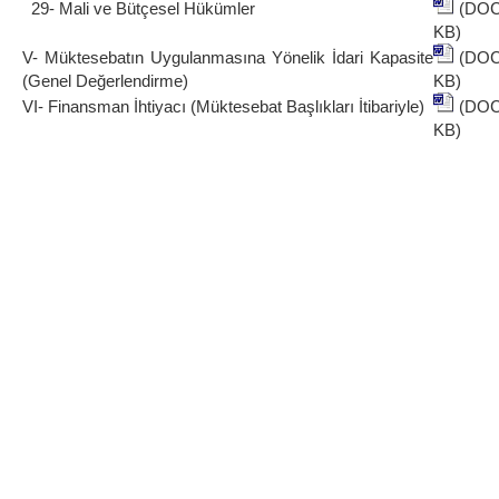
29- Mali ve Bütçesel Hükümler
(DO
KB)
V- Müktesebatın Uygulanmasına Yönelik İdari Kapasite
(DO
(Genel Değerlendirme)
KB)
VI- Finansman İhtiyacı (Müktesebat Başlıkları İtibariyle)
(DO
KB)