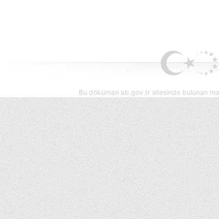
Bu döküman ab.gov.tr sitesinde bulunan mak