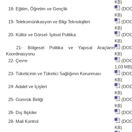
KB)
18- Eğitim, Öğretim ve Gençlik
(DO
KB)
19- Telekomünikasyon ve Bilgi Teknolojileri
(DO
KB)
20- Kültür ve Görsel- İşitsel Politika
(DO
KB)
21- Bölgesel Politika ve Yapısal Araçların
(DO
Koordinasyonu
KB)
22- Çevre
(DO
1,03 MB
23- Tüketicinin ve Tüketici Sağlığının Korunması
(DO
KB)
24- Adalet ve İçişleri
(DO
KB)
25- Gümrük Birliği
(DO
KB)
26- Dış İlişkiler
(DOC
28- Mali Kontrol
(DO
KB)