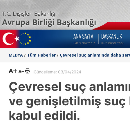
ANA SAYFA
BAŞKANLIK
Giriş Noktanız
Kurumsal Yapı
MEDYA
/
Tüm Haberler
/
Çevresel suç anlamında daha sert y
Güncelleme: 03/04/2024
Çevresel suç anlamı
ve genişletilmiş suç l
kabul edildi.