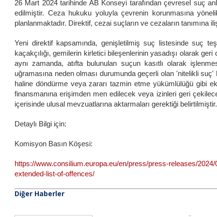
26 Mart 2024 tarihinde AB Konseyi tarafından çevresel suç anlam
edilmiştir. Ceza hukuku yoluyla çevrenin korunmasına yönelik 
planlanmaktadır. Direktif, cezai suçların ve cezaların tanımına ili
Yeni direktif kapsamında, genişletilmiş suç listesinde suç teş
kaçakçılığı, gemilerin kirletici bileşenlerinin yasadışı olarak geri
aynı zamanda, atıfta bulunulan suçun kasıtlı olarak işlenme
uğramasına neden olması durumunda geçerli olan 'nitelikli suç' h
haline döndürme veya zararı tazmin etme yükümlülüğü gibi ek 
finansmanına erişimden men edilecek veya izinleri geri çekilecekti
içerisinde ulusal mevzuatlarına aktarmaları gerektiği belirtilmiştir.
Detaylı Bilgi için:
Komisyon Basın Köşesi:
https://www.consilium.europa.eu/en/press/press-releases/2024/
extended-list-of-offences/
Diğer Haberler