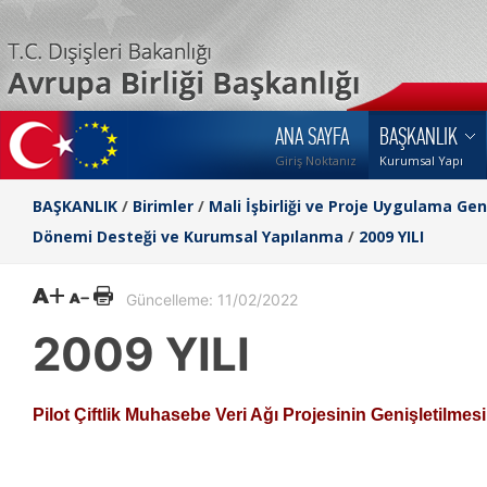
ANA SAYFA
BAŞKANLIK
Giriş Noktanız
Kurumsal Yapı
BAŞKANLIK
/
Birimler
/
Mali İşbirliği ve Proje Uygulama Ge
Dönemi Desteği ve Kurumsal Yapılanma
/
2009 YILI
Güncelleme: 11/02/2022
2009 YILI
Pilot Çiftlik Muhasebe Veri Ağı Projesinin Genişletilmesi