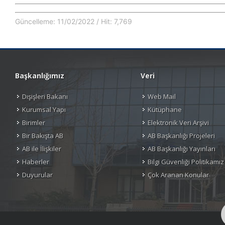
Güncelleme: 11/02/2022 / Hit: 7,769
Başkanlığımız
Veri
Dışişleri Bakanı
Web Mail
Kurumsal Yapı
Kütüphane
Birimler
Elektronik Veri Arşivi
Bir Bakışta AB
AB Başkanlığı Projeleri
AB ile İlişkiler
AB Başkanlığı Yayınları
Haberler
Bilgi Güvenliği Politikamız
Duyurular
Çok Aranan Konular