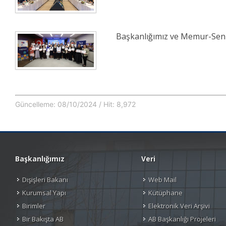
Başkanlığımız ve Memur-Sen İ
Güncelleme: 08/10/2024 / Hit: 8,972
Başkanlığımız
Veri
Dışişleri Bakanı
Web Mail
Kurumsal Yapı
Kütüphane
Birimler
Elektronik Veri Arşivi
Bir Bakışta AB
AB Başkanlığı Projeleri