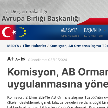
ANA SAYFA
BAŞKANLIK
Giriş Noktanız
Kurumsal Yapı
MEDYA
/
Tüm Haberler
/
Komisyon, AB Ormansızlaşma Tüzü
Güncelleme: 08/10/2024
Komisyon, AB Orma
uygulanmasına yönel
Komisyon, 2 Ekim 2024'te AB Ormansızlaşma Tüzüğü’nün uygul
ülkeleri desteklemek için ek kılavuz belgeleri ve daha güçlü bir u
hakkında alınan geri bildirimler göz önüne alınarak, Komisyon, i