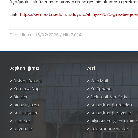
Aşağıdaki link üzerinden sınav giriş belgesinin alınması gerekme
Link:
https://sem.asbu.edu.tr/tr/duyuru/abiuys-2025-giris-belgeler
Güncelleme: 18/02/2025 / Hit: 7,014
Başkanlığımız
Veri
Dışişleri Bakanı
Web Mail
Kurumsal Yapı
Kütüphane
Birimler
Elektronik Veri Arşivi
Bir Bakışta AB
AB Başkanlığı Projeleri
AB ile İlişkiler
AB Başkanlığı Yayınları
Haberler
Bilgi Güvenliği Politikamız
Duyurular
Çok Aranan Konular