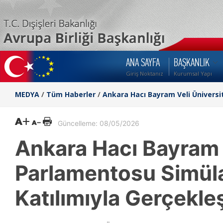
ANA SAYFA
BAŞKANLIK
Giriş Noktanız
Kurumsal Yapı
MEDYA
/
Tüm Haberler
/
Ankara Hacı Bayram Veli Üniversi
Güncelleme: 08/05/2026
Ankara Hacı Bayram 
Parlamentosu Simül
Katılımıyla Gerçekleş