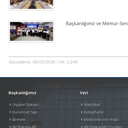
Başkanlığımız ve Memur-Sen İ
Güncelleme: 08/05/2026 / Hit: 2,349
Başkanlığımız
Veri
Dışişleri Bakanı
Web Mail
Kurumsal Yapı
Kütüphane
Birimler
Elektronik Veri Arşivi
Bir Bakışta AB
AB Başkanlığı Projeleri