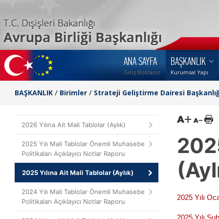
ANA SAYFA
BAŞKANLIK
Giriş Noktanız
Kurumsal Yapı
BAŞKANLIK
/
Birimler
/
Strateji Geliştirme Dairesi Başkanlığ
2026 Yılına Ait Mali Tablolar (Aylık)
2025
2025 Yılı Mali Tablolar Önemli Muhasebe
Politikaları Açıklayıcı Notlar Raporu
(Ayl
2025 Yılına Ait Mali Tablolar (Aylık)
2024 Yılı Mali Tablolar Önemli Muhasebe
2025 Yılı Oca
Politikaları Açıklayıcı Notlar Raporu
2025 Yılı Şub