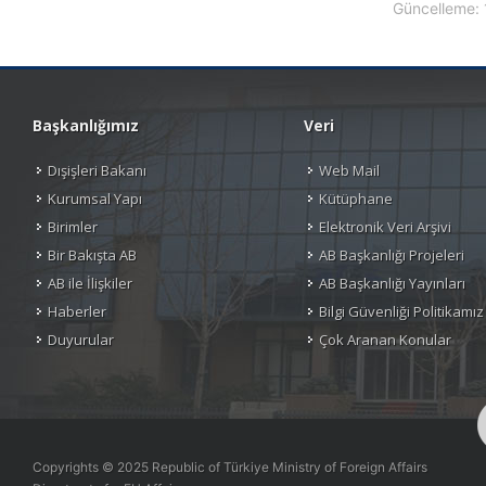
Güncelleme: 
Başkanlığımız
Veri
Dışişleri Bakanı
Web Mail
Kurumsal Yapı
Kütüphane
Birimler
Elektronik Veri Arşivi
Bir Bakışta AB
AB Başkanlığı Projeleri
AB ile İlişkiler
AB Başkanlığı Yayınları
Haberler
Bilgi Güvenliği Politikamız
Duyurular
Çok Aranan Konular
Copyrights © 2025 Republic of Türkiye Ministry of Foreign Affairs