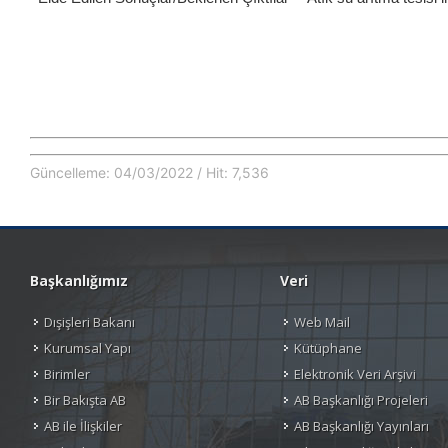
Güncelleme: 04/03/2022 / Hit: 7,536
Başkanlığımız
Veri
Dışişleri Bakanı
Web Mail
Kurumsal Yapı
Kütüphane
Birimler
Elektronik Veri Arşivi
Bir Bakışta AB
AB Başkanlığı Projeleri
AB ile İlişkiler
AB Başkanlığı Yayınları