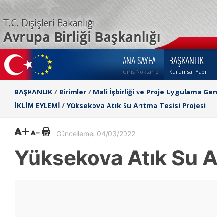
ANA SAYFA
BAŞKANLIK
Giriş Noktanız
Kurumsal Yapı
BAŞKANLIK
/
Birimler
/
Mali İşbirliği ve Proje Uygulama Ge
İKLİM EYLEMİ
/
Yüksekova Atık Su Arıtma Tesisi Projesi
Güncelleme: 04/03/2022
Yüksekova Atık Su Ar