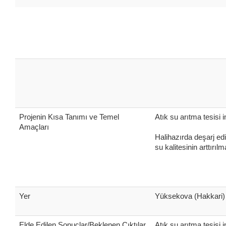
Projenin Kısa Tanımı ve Temel
Atık su arıtma tesisi i
Amaçları
Halihazırda deşarj ed
su kalitesinin arttırıl
Yer
Yüksekova (Hakkari)
Elde Edilen Sonuçlar/Beklenen Çıktılar
Atık su arıtma tesisi 