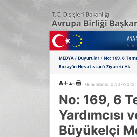
ANA 
Giriş 
MEDYA
/
Duyurular
/
No: 169, 6 Tem
Bozay’ın Hırvatistan’ı Ziyareti Hk.
Güncelleme: 07/07/2023
No: 169, 6 
Yardımcısı v
Büyükelçi Me