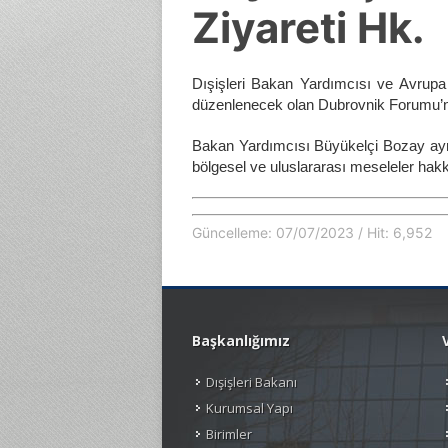
Ziyareti Hk.
Dışişleri Bakan Yardımcısı ve Avrup
düzenlenecek olan Dubrovnik Forumu’na 
Bakan Yardımcısı Büyükelçi Bozay ayrıc
bölgesel ve uluslararası meseleler hakk
Güncelleme: 07/07/2023 / Hit: 6,952
Başkanlığımız
Dışişleri Bakanı
Kurumsal Yapı
Birimler