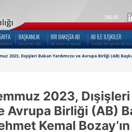
ENGLISH
SAYFA
BAŞKANLIK
BİR BAKIŞTA AB
AB İLE İLİŞKİLER
Noktanız
Kurumsal Yapı
AB Yapısı ve İşleyişi
Türkiye-Avrupa Birliği İlişk
muz 2023, Dışişleri Bakan Yardımcısı ve Avrupa Birliği (AB) Ba
Temmuz 2023, Dışişler
e Avrupa Birliği (AB) 
hmet Kemal Bozay’ın H