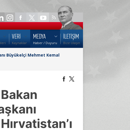
VERİ
MEDYA
İLETİŞİM
ileri
Kaynaklar
Haber / Duyuru
Bize Ulaşın
şkanı Büyükelçi Mehmet Kemal
i Bakan
Başkanı
ırvatistan’ı