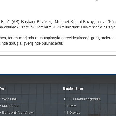
a Birliği (AB) Başkanı Büyükelçi Mehmet Kemal Bozay, bu yıl “Kü
katılmak üzere 7-8 Temmuz 2023 tarihlerinde Hırvatistan’a bir ziyare
a, forum marjında muhataplarıyla gerçekleştireceği görüşmelerde ikili
ında görüş alışverişinde bulunacaktır.
Veri
Bağlantılar
Web Mail
T.C. Cumhurbaşkanlığı
Kütüphane
TBMM
Elektronik Veri Arşivi
E-Devlet