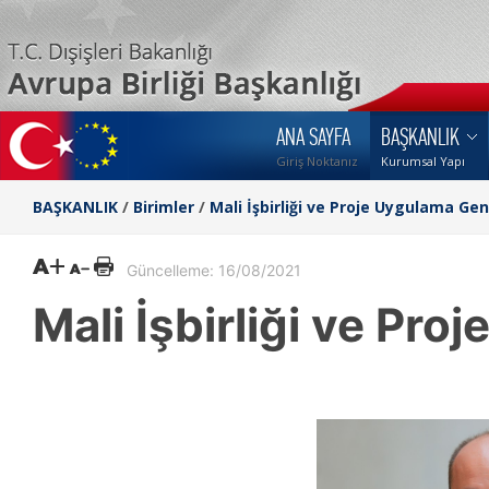
ANA SAYFA
BAŞKANLIK
Giriş Noktanız
Kurumsal Yapı
BAŞKANLIK
/
Birimler
/
Mali İşbirliği ve Proje Uygulama Ge
Güncelleme: 16/08/2021
Mali İşbirliği ve Pr