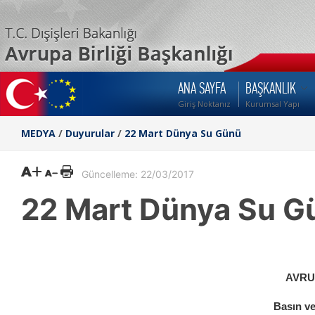
ANA SAYFA
BAŞKANLIK
Giriş Noktanız
Kurumsal Yapı
MEDYA
/
Duyurular
/
22 Mart Dünya Su Günü
Güncelleme: 22/03/2017
22 Mart Dünya Su G
AVRU
Basın ve 