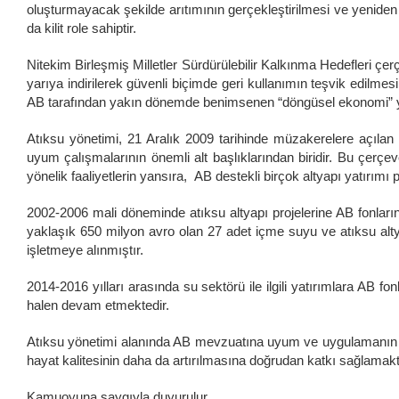
oluşturmayacak şekilde arıtımının gerçekleştirilmesi ve yeniden
da kilit role sahiptir.
Nitekim Birleşmiş Milletler Sürdürülebilir Kalkınma Hedefleri çe
yarıya indirilerek güvenli biçimde geri kullanımın teşvik edilmes
AB tarafından yakın dönemde benimsenen “döngüsel ekonomi” yak
Atıksu yönetimi, 21 Aralık 2009 tarihinde müzakerelere açıla
uyum çalışmalarının önemli alt başlıklarından biridir. Bu çerçev
yönelik faaliyetlerin yansıra, AB destekli birçok altyapı yatırımı
2002-2006 mali döneminde atıksu altyapı projelerine AB fonlar
yaklaşık 650 milyon avro olan 27 adet içme suyu ve atıksu alty
işletmeye alınmıştır.
2014-2016 yılları arasında su sektörü ile ilgili yatırımlara AB fo
halen devam etmektedir.
Atıksu yönetimi alanında AB mevzuatına uyum ve uygulamanın s
hayat kalitesinin daha da artırılmasına doğrudan katkı sağlamakt
Kamuoyuna saygıyla duyurulur.