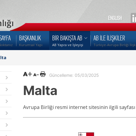
ENGLISH
SAYFA
BAŞKANLIK
BİR BAKIŞTA AB
AB İLE İLİŞKİLER
Noktanız
Kurumsal Yapı
AB Yapısı ve İşleyişi
Türkiye-Avrupa Birliği İlişk
lta
Güncelleme: 05/03/2025
Malta
Avrupa Birliği resmi internet sitesinin ilgili sayfası