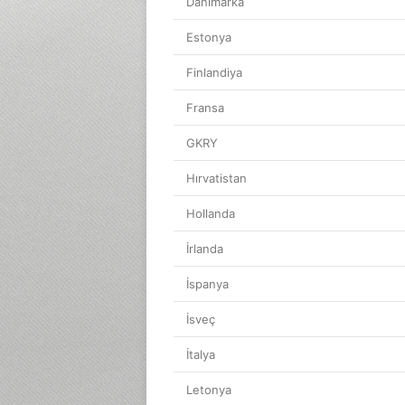
Danimarka
Estonya
Finlandiya
Fransa
GKRY
Hırvatistan
Hollanda
İrlanda
İspanya
İsveç
İtalya
Letonya