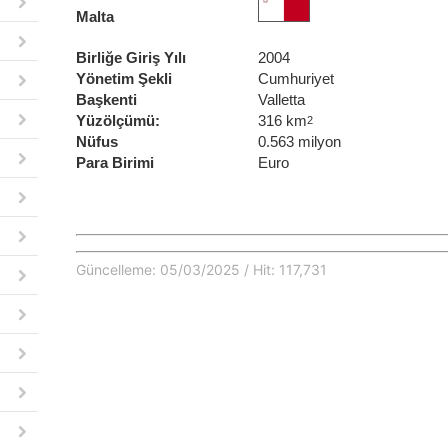
Malta
Birliğe Giriş Yılı
2004
Yönetim Şekli
Cumhuriyet
Başkenti
Valletta
Yüzölçümü:
316 km
2
Nüfus
0.563 milyon
Para Birimi
Euro
Güncelleme: 05/03/2025 / Hit: 117,731