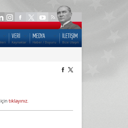
VERİ
MEDYA
İLETİŞİM
ileri
Kaynaklar
Haber / Duyuru
Bize Ulaşın
 için
tıklayınız.