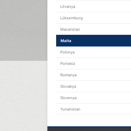
Litvanya
Lüksemburg
Macaristan
Malta
Polonya
Portekiz
Romanya
Slovakya
Slovenya
Yunanistan