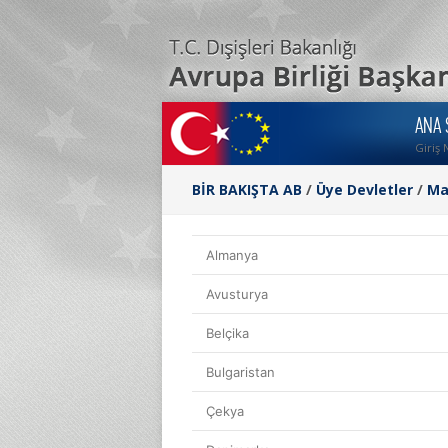
ANA 
Giriş 
BİR BAKIŞTA AB
/
Üye Devletler
/
Ma
Almanya
Avusturya
Belçika
Bulgaristan
Çekya