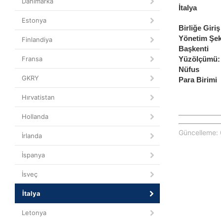
Danimarka
İtalya
Estonya
Birliğe G
Yönetim Şek
Finlandiya
Başkenti
Yüzölçümü:
Fransa
Nüfus
GKRY
Para Birimi
Hırvatistan
Hollanda
Güncelleme: 
İrlanda
İspanya
İsveç
İtalya
Letonya