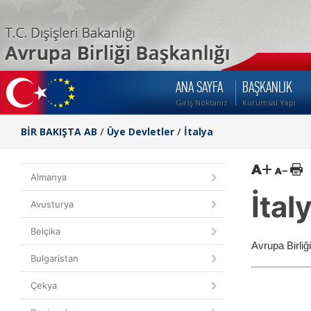
ANA SAYFA
BAŞKANLIK
Giriş Noktanız
Kurumsal Yapı
BİR BAKIŞTA AB
/
Üye Devletler
/
İtalya
Almanya
İtal
Avusturya
Belçika
Avrupa Birliği
Bulgaristan
Çekya