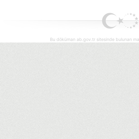
Bu döküman ab.gov.tr sitesinde bulunan mak