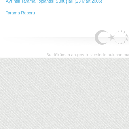
Ayrıntılı Tarama Toplantısı Sunuşları
(23 Mart 2006)
Tarama Raporu
Bu döküman ab.gov.tr sitesinde bulunan mak