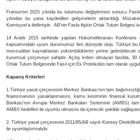
Fransa’nın 2015 yılında bu tutumunu değiştirmesi sonucu Faslın
yılından bu yana kaydedilen gelişmelerin aktarıldığı Müza
Komisyon’a iletilmiştir. AB’nin Fasla ilişkin Ortak Tutum Belgesi is
14 Aralık 2015 tarihinde yapılan Hükümetlerarası Konferan
kapsamındaki uyum durumumuz ileri düzeyde olup, Türkiye bu 
mevzuattan kaynaklanan yükümlülüklerini yerine getirebilecek 
kurumsal çerçeveye sahiptir. Açılış kriteri olmayan fasılda, 30 
Ortak Tutum Belgesinde Fasıl için Ek Protokolün tam olarak uygulan
Kapanış Kriterleri
1.Türkiye yasal çerçevesini Merkez Bankası’nın tam bağımsızlığ
finansmanının yasaklanmasını, kamu kesiminin finansal kuruml
Bankası’nın Avrupa Merkez Bankaları Sistemine (AMBS) tam 
AMBS hedefleri ile uyumlu olmasını da içerecek şekilde sağlayara
2. Türkiye yasal çerçevesini 2011/85/AB sayılı Konsey Direktifinde 
ile uyumlaştırmalıdır.