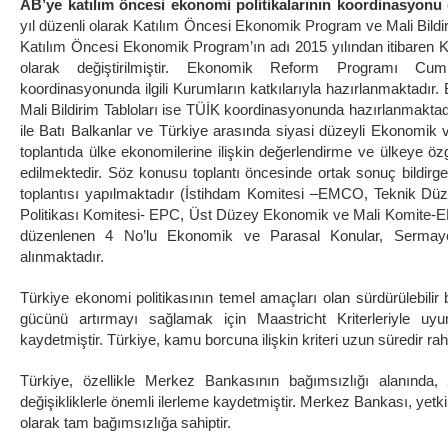
AB’ye katılım öncesi ekonomi politikalarının koordinasyonu
yıl düzenli olarak Katılım Öncesi Ekonomik Program ve Mali Bildi
Katılım Öncesi Ekonomik Program’ın adı 2015 yılından itibaren
olarak değiştirilmiştir. Ekonomik Reform Programı Cum
koordinasyonunda ilgili Kurumların katkılarıyla hazırlanmaktadır. 
Mali Bildirim Tabloları ise TÜİK koordinasyonunda hazırlanmaktad
ile Batı Balkanlar ve Türkiye arasında siyasi düzeyli Ekonomik 
toplantıda ülke ekonomilerine ilişkin değerlendirme ve ülkeye öz
edilmektedir. Söz konusu toplantı öncesinde ortak sonuç bildirges
toplantısı yapılmaktadır (İstihdam Komitesi –EMCO, Teknik D
Politikası Komitesi- EPC, Üst Düzey Ekonomik ve Mali Komite-EFC
düzenlenen 4 No’lu Ekonomik ve Parasal Konular, Sermaye H
alınmaktadır.
Türkiye ekonomi politikasının temel amaçları olan sürdürülebilir 
gücünü artırmayı sağlamak için Maastricht Kriterleriyle 
kaydetmiştir. Türkiye, kamu borcuna ilişkin kriteri uzun süredir rah
Türkiye, özellikle Merkez Bankasının bağımsızlığı alanınd
değişikliklerle önemli ilerleme kaydetmiştir. Merkez Bankası, yetkile
olarak tam bağımsızlığa sahiptir.