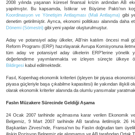
2008 yılında yaşanan küresel finansal krizin ardından AB eko
yapılmıştır. Bu kapsamda, İstikrar ve Büyüme Paktı’nın koş
Koordinasyon ve Yönetişim Antlaşması (Mali Antlaşma)
gibi ye
denetim getirilmiştir. Ayrıca, ekonomi politikası alanında daha
Dönemi (Sömestri)
gibi yeni yapılar oluşturulmuştur.
Aday ve potansiyel aday ülkeler, AB’nin katılım öncesi mali
Reform Programı (ERP) hazırlayarak Avrupa Komisyonuna iletme
tüm aday ve potansiyel aday ülkelerin ERP’lerine yönelik y
değerlendirme yayımlanmakta ve izleyen süreçte ülkeye öz
Bildirgesi
kabul edilmektedir.
Fasıl, Kopenhag ekonomik kriterleri (işleyen bir piyasa ekonomisini
piyasa güçleriyle başa çıkabilme kapasitesi) ile yakından ilişkili 
olarak ekonomik kriterler alanında da olumlu yansımalar yaratma
Faslın Müzakere Sürecinde Geldiği Aşama
24 Ocak 2007 tarihinde açılmasına karar verilen Ekonomik ve
Belgemiz, 9 Mart 2007 tarihinde AB tarafına iletilmiştir. 26
Başkanları Zirvesi’nde, Fransa’nın bu Faslın doğrudan tam üyelik
ilişkin Pozisyon Belgemiz ele alınmamış ve AB tarafından Ortak 