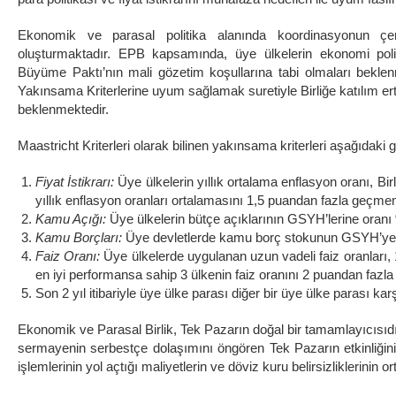
Ekonomik ve parasal politika alanında koordinasyonun çe
oluşturmaktadır. EPB kapsamında, üye ülkelerin ekonomi poli
Büyüme Paktı’nın mali gözetim koşullarına tabi olmaları beklenm
Yakınsama Kriterlerine uyum sağlamak suretiyle Birliğe katılım ert
beklenmektedir.
Maastricht Kriterleri olarak bilinen yakınsama kriterleri aşağıdaki gi
Fiyat İstikrarı:
Üye ülkelerin yıllık ortalama enflasyon oranı, Bir
yıllık enflasyon oranları ortalamasını 1,5 puandan fazla geçmem
Kamu Açığı:
Üye ülkelerin bütçe açıklarının GSYH’lerine oranı
Kamu Borçları:
Üye devletlerde kamu borç stokunun GSYH’ye 
Faiz Oranı:
Üye ülkelerde uygulanan uzun vadeli faiz oranları, 1
en iyi performansa sahip 3 ülkenin faiz oranını 2 puandan fazl
Son 2 yıl itibariyle üye ülke parası diğer bir üye ülke parası ka
Ekonomik ve Parasal Birlik, Tek Pazarın doğal bir tamamlayıcısıdır.
sermayenin serbestçe dolaşımını öngören Tek Pazarın etkinliğinin
işlemlerinin yol açtığı maliyetlerin ve döviz kuru belirsizliklerini