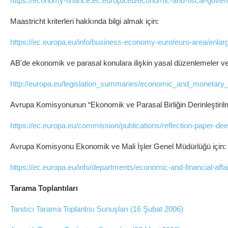
https://economy-finance.ec.europa.eu/economic-and-fiscal-gove
Maastricht kriterleri hakkında bilgi almak için:
https://ec.europa.eu/info/business-economy-euro/euro-area/enlar
AB'de ekonomik ve parasal konulara ilişkin yasal düzenlemeler ve p
http://europa.eu/legislation_summaries/economic_and_monetary_
Avrupa Komisyonunun “Ekonomik ve Parasal Birliğin Derinleştiril
https://ec.europa.eu/commission/publications/reflection-paper-
Avrupa Komisyonu Ekonomik ve Mali İşler Genel Müdürlüğü için:
https://ec.europa.eu/info/departments/economic-and-financial-affa
Tarama Toplantıları
Tanıtıcı Tarama Toplantısı Sunuşları
(16 Şubat 2006)