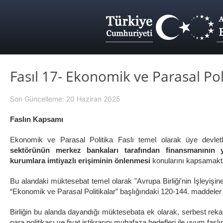
Fasıl 17- Ekonomik ve Parasal Pol
Son Güncelleme: 20 Haziran 2025
Faslın Kapsamı
Ekonomik ve Parasal Politika Faslı temel olarak üye devlet
sektörünün merkez bankaları tarafından finansmanının
kurumlara imtiyazlı erişiminin önlenmesi
konularını kapsamakta
Bu alandaki müktesebat temel olarak "Avrupa Birliği'nin İşleyiş
“Ekonomik ve Parasal Politikalar” başlığındaki 120-144. maddeler
Birliğin bu alanda dayandığı müktesebata ek olarak, serbest rek
para politikası ve fiyat istikrarını muhafaza hedefleri ile uyum fasl