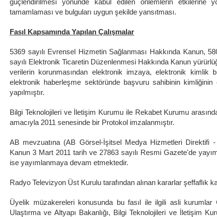
güçlendirilmesi yönünde kabul edilen önlemlerin etkilerine yön
tamamlaması ve bulguları uygun şekilde yansıtması.
Fasıl Kapsamında Yapılan Çalışmalar
5369 sayılı Evrensel Hizmetin Sağlanması Hakkında Kanun, 58
sayılı Elektronik Ticaretin Düzenlenmesi Hakkında Kanun yürürlüğe
verilerin korunmasından elektronik imzaya, elektronik kimlik bi
elektronik haberleşme sektöründe başvuru sahibinin kimliğini
yapılmıştır.
Bilgi Teknolojileri ve İletişim Kurumu ile Rekabet Kurumu arasınd
amacıyla 2011 senesinde bir Protokol imzalanmıştır.
AB mevzuatına (AB Görsel-İşitsel Medya Hizmetleri Direktifi 
Kanun 3 Mart 2011 tarih ve 27863 sayılı Resmi Gazete'de yayımlana
ise yayımlanmaya devam etmektedir.
Radyo Televizyon Üst Kurulu tarafından alınan kararlar şeffaflık 
Üyelik müzakereleri konusunda bu fasıl ile ilgili asli kuruml
Ulaştırma ve Altyapı Bakanlığı, Bilgi Teknolojileri ve İletişim