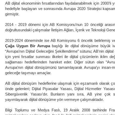
AB dijital ekonominin fırsatlarından faydalanabilmek için 2000’li yı
hedefiyle başlayan ve sonrasında Avrupa 2020 Stratejisi kapsa
girmiştir.
2014 - 2019 dönemi için AB Komisyonu’nun 10 önceliği arasınd
doğrultusundaki çalışmalar İletişim Ağları, İçerik ve Teknoloji Ge
2019-2024 döneminde ise AB Komisyonu 6 öncelik belirlemiş ve AB
Çağa Uygun Bir Avrupa
başlığı ile dijital dönüşüme büyük i
“Avrupa’nın Dijital Geleceğini Şekillendirme” sütunu; AB’nin diji
için yeni fırsatlar sunması ilkeleri ile dijital çözümlerin iklim
sağlaması hedeflerinden hareket eder. Diğer sütun olan “Avrup
Avrupa’nın dijital dönüşümünü tamamlayarak Avrupa’yı insan-merk
geleceğe taşımayı amaçlar.
AB dijital dönüşüm hedeflerine ulaşmak için eşzamanlı olarak ç
önde gelenleri; Dijital Piyasalar Yasası, Dijital Hizmetler Yas
Sibergüvenlik Yasası’dır. Bunların yanı sıra, AB yine çok sa
yayımlayarak dijital dönüşüme yön vermeye çalışmaktadır.
Bilgi Toplumu ve Medya Faslı, 19 Aralık 2008 tarihinde Fr