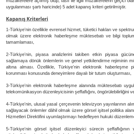
müzakerelere açılmış olup, fasıl ile ilgili müzakerelerin geçici ol
uygulanması şartı haricinde) 5 adet kapanış kriteri getirilmiştir.
Kapanış Kriterleri
1-Türkiye'nin özellikle evrensel hizmet, tüketici hakları ve spekt
olmak üzere elektronik haberleşme müktesebatı ve bilgi topl
tamamlaması,
2-Türkiye'nin, piyasa analizlerini takiben etkin piyasa gücü
sağlamaya dönük önlemlerin ve genel yetkilendirme rejiminin 
altına alması. Özellikle, Türkiye'nin elektronik haberleşme p
korunması konusunda deneyimlere dayalı bir tutum oluşturması,
3-Türkiye'nin elektronik haberleşme alanında müktesebatı uygula
telekomünikasyon düzenleyicisinin şeffaflığını, öngörülebilirliğini 
4-Türkiye'nin, ulusal yasal çerçevenin televizyon yayınlarının al
sağlayacak önlemler dâhil olmak üzere görsel işitsel politika ala
Hizmetleri Direktifini uyumlaştırmayı hedefleyen hukuki düzenleme
5-Türkiye'nin görsel işitsel düzenleyici sürecin şeffaflığını