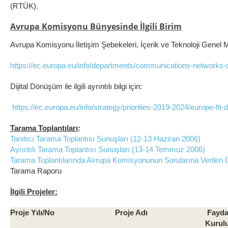
(RTÜK).
Avrupa Komisyonu Bünyesinde İlgili Birim
Avrupa Komisyonu İletişim Şebekeleri, İçerik ve Teknoloji Genel Müdü
https://ec.europa.eu/info/departments/communications-networks
Dijital Dönüşüm ile ilgili ayrıntılı bilgi için:
https://ec.europa.eu/info/strategy/priorities-2019-2024/europe-fit-
Tarama Toplantıları
:
Tanıtıcı Tarama Toplantısı Sunuşları (12-13 Haziran 2006)
Ayrıntılı Tarama Toplantısı Sunuşları (13-14 Temmuz 2006)
Tarama Toplantılarında Avrupa Komisyonunun Sorularına Verilen 
Tarama Raporu
İlgili Projeler:
Proje Yılı/No
Proje Adı
Fayda
Kurul