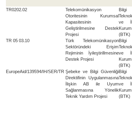
TR0202.02
Telekomünikasyon
Bilgi
Otoritesinin Kurumsal
Teknolo
Kapasitesinin
ve İl
Geliştirilmesine Destek
Kurum
Projesi
(BTK)
TR 05 03.10
Türk Telekomünikasyon
Bilgi
Sektöründeki Erişim
Teknolo
Rejiminin İyileştirillmesine
ve İl
Destek Projesi
Kurum
(BTK)
EuropeAid/139594/IH/SER/TR
Şebeke ve Bilgi Güvenliği
Bilgi
Direktifinin Uygulanmasına
Teknolo
İlişkin AB ile Uyum
ve İl
Sağlanmasına Yönelik
Kurum
Teknik Yardım Projesi
(BTK)