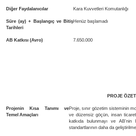
Diğer Faydalanıcılar
Kara Kuvvetleri Komutanlığı
Süre (ay) + Başlangıç ve Bitiş
Henüz başlamadı
Tarihleri
AB Katkısı (Avro)
7.650.000
PROJE ÖZET
Projenin Kısa Tanımı ve
Proje, sınır gözetim sisteminin m
Temel Amaçları
ve düzensiz göçün, insan ticareti
katkıda bulunmayı ve AB'nin IB
standartlarının daha da geliştiri